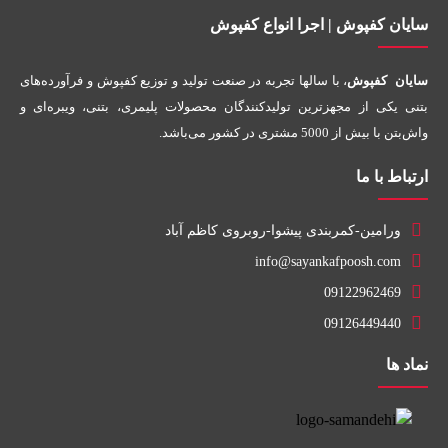
سایان کفپوش | اجرا انواع کفپوش
سایان کفپوش
، با سالها تجربه در صنعت تولید و توزیع کفپوش و فرآورده‌های
بتنی یکی از مجهزترین تولیدکنندگان محصولات پلیمری، بتنی، ویبره‌ای و
واش‌بتن با بیش از 5000 مشتری در کشور می‌باشد.
ارتباط با ما
ورامین-کمربندی پیشوا-روبروی کاظم آباد
info@sayankafpoosh.com
09122962469
09126449440
نماد ها