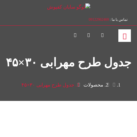
تماس با ما :
09122962469
جدول طرح مهرابی ۳۰×۴۵
محصولات
جدول طرح مهرابی ۳۰×۴۵