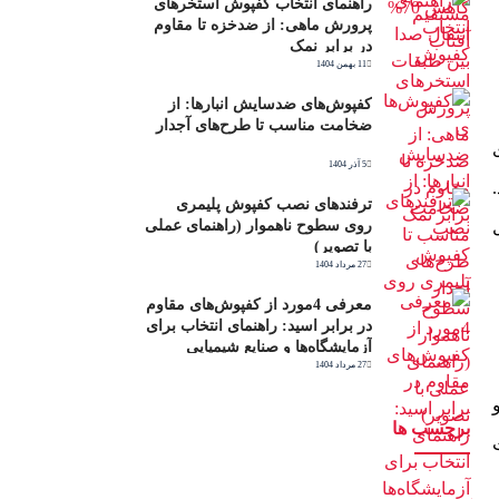
راهنمای انتخاب کفپوش استخرهای
پرورش ماهی: از ضدخزه تا مقاوم
در برابر نمک
11 بهمن 1404
کفپوش‌های ضدسایش انبارها: از
ضخامت مناسب تا طرح‌های آجدار
5 آذر 1404
ترفندهای نصب کفپوش پلیمری
روی سطوح ناهموار (راهنمای عملی
با تصویر)
27 مرداد 1404
معرفی 4مورد از کفپوش‌های مقاوم
در برابر اسید: راهنمای انتخاب برای
آزمایشگاه‌ها و صنایع شیمیایی
27 مرداد 1404
برچسب ها