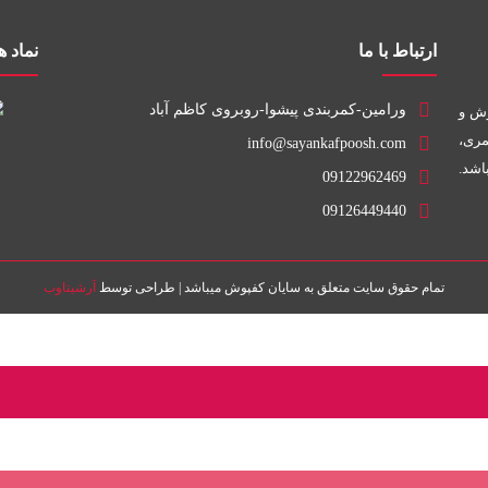
ارتباط با ما
نماد ه
ورامین-کمربندی پیشوا-روبروی کاظم آباد
وش و
مری،
info@sayankafpoosh.com
09122962469
09126449440
تمام حقوق سایت متعلق به سایان کفپوش میباشد | طراحی توسط
آرشیتاوب